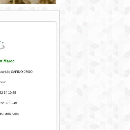
t Maroc
dustrielle SAPINO 27000
ceur
 22 34 10 88
 22 66 15 48
etmaroc.com