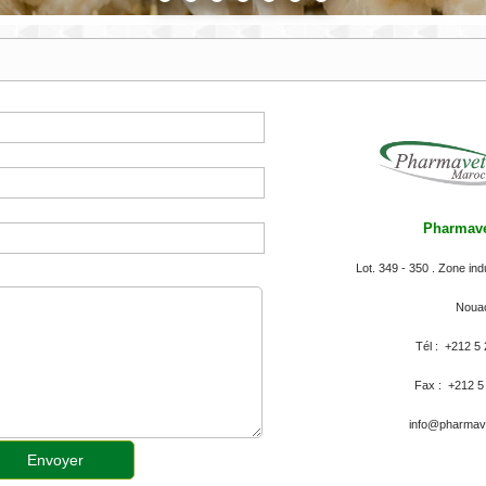
Pharmave
Lot. 349 - 350 . Zone in
Noua
Tél : +212 5
Fax : +212 5
info@pharmav