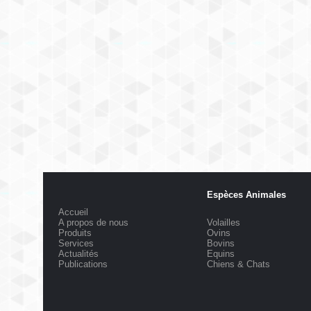
Espèces Animales
Accueil
A propos de nous
Volailles
Produits
Ovins
Services
Bovins
Actualités
Equins
Publications
Chiens & Chats