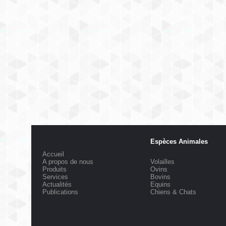
Espèces Animales
Accueil
A propos de nous
Volailles
Produits
Ovins
Services
Bovins
Actualités
Equins
Publications
Chiens & Chats