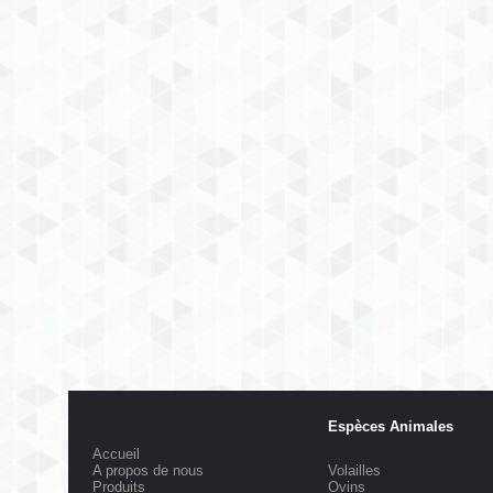
Espèces Animales
Accueil
A propos de nous
Volailles
Produits
Ovins