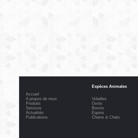
Espèces Animales
Accueil
A propos de nous
Volailles
Produits
Ovins
Services
Bovins
Actualités
Equins
Publications
Chiens & Chats