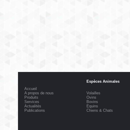
Espèces Animales
Accueil
A propos de nous
Volailles
Produits
Ovins
Services
Bovins
Actualités
Equins
Publications
Chiens & Chats