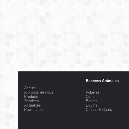
Espèces Animales
Accueil
A propos de nous
Volailles
Produits
Ovins
Services
Bovins
Actualités
Equins
Publications
Chiens & Chats